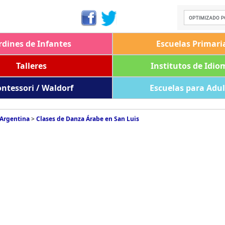
rdines de Infantes
Escuelas Primari
Talleres
Institutos de Idio
ntessori / Waldorf
Escuelas para Adu
 Argentina
>
Clases de Danza Árabe en San Luis