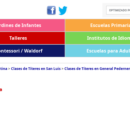
rdines de Infantes
Escuelas Primari
Talleres
Institutos de Idio
ntessori / Waldorf
Escuelas para Adu
ntina
>
Clases de Títeres en San Luis
>
Clases de Títeres en General Pederne
a