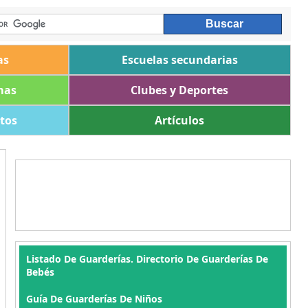
as
Escuelas secundarias
mas
Clubes y Deportes
ltos
Artículos
Listado De Guarderías. Directorio De Guarderías De
Bebés
Guía De Guarderías De Niños