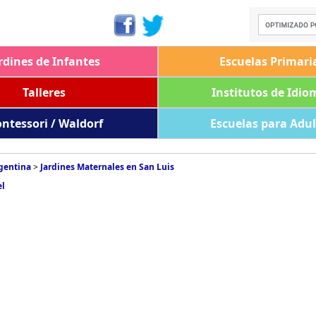
rdines de Infantes
Escuelas Primari
Talleres
Institutos de Idio
ntessori / Waldorf
Escuelas para Adu
rgentina
>
Jardines Maternales en San Luis
el