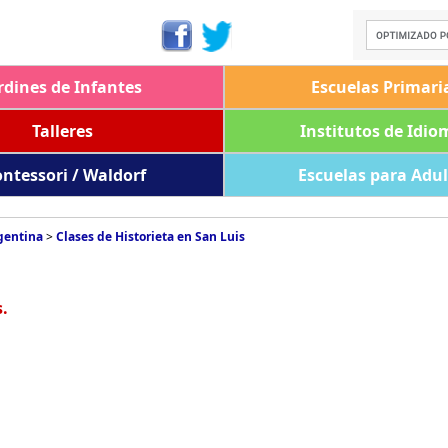
rdines de Infantes
Escuelas Primari
Talleres
Institutos de Idio
ntessori / Waldorf
Escuelas para Adu
rgentina
>
Clases de Historieta en San Luis
.