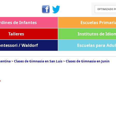
rdines de Infantes
Escuelas Primari
Talleres
Institutos de Idio
ntessori / Waldorf
Escuelas para Adu
gentina
>
Clases de Gimnasia en San Luis
>
Clases de Gimnasia en Junin
.