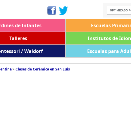
rdines de Infantes
Escuelas Primari
Talleres
Institutos de Idio
ntessori / Waldorf
Escuelas para Adu
gentina
>
Clases de Cerámica en San Luis