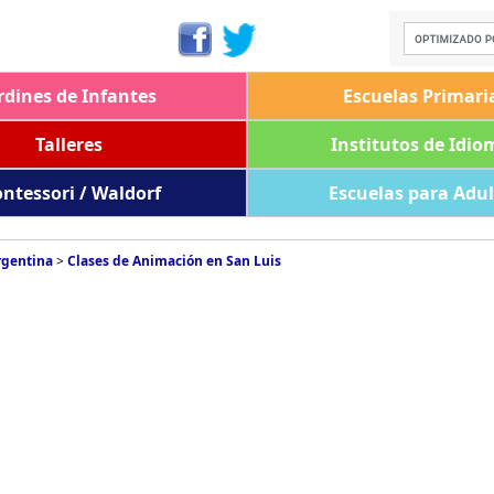
rdines de Infantes
Escuelas Primari
Talleres
Institutos de Idio
ntessori / Waldorf
Escuelas para Adu
rgentina
>
Clases de Animación en San Luis