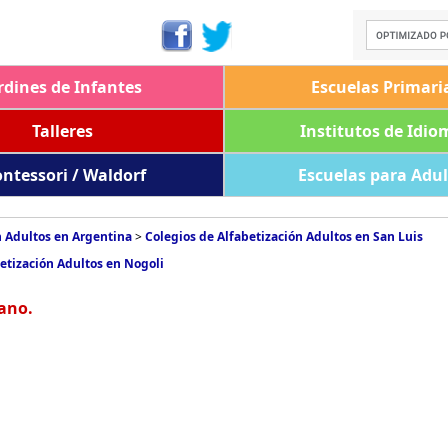
rdines de Infantes
Escuelas Primari
Talleres
Institutos de Idio
ntessori / Waldorf
Escuelas para Adu
n Adultos en Argentina
>
Colegios de Alfabetización Adultos en San Luis
etización Adultos en Nogoli
rano.