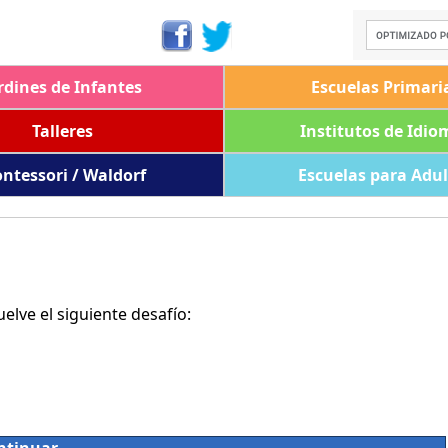
rdines de Infantes
Escuelas Primari
Talleres
Institutos de Idio
ntessori / Waldorf
Escuelas para Adu
lve el siguiente desafío: