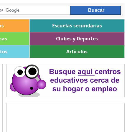
as
Escuelas secundarias
mas
Clubes y Deportes
ltos
Artículos